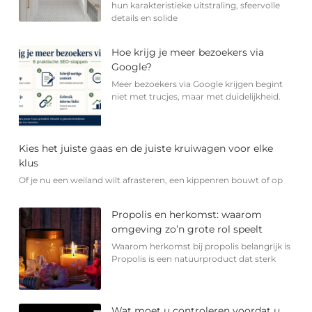
hun karakteristieke uitstraling, sfeervolle
details en solide
Hoe krijg je meer bezoekers via
Google?
Meer bezoekers via Google krijgen begint
niet met trucjes, maar met duidelijkheid.
Kies het juiste gaas en de juiste kruiwagen voor elke
klus
Of je nu een weiland wilt afrasteren, een kippenren bouwt of op
Propolis en herkomst: waarom
omgeving zo’n grote rol speelt
Waarom herkomst bij propolis belangrijk is
Propolis is een natuurproduct dat sterk
Wat moet u controleren voordat u