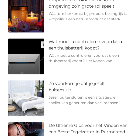
omgeving zo’n grote rol speelt
Waarom herkomst bij propolis belangrijk is
Propolis is een natuurproduct dat sterk
Wat moet u controleren voordat u
een thuisbatterij koopt?
Wat moet u controleren voordat u een
thuisbatterij koopt? Het kopen van
Zo voorkom je dat je jezelf
buitensluit
Jezelf buitensluiten is een situatie die
sneller kan gebeuren dan veel mensen
De Ultieme Gids voor het Vinden van
een Beste Tegelzetter in Purmerend