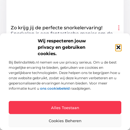
Zo krijg jij de perfecte snorkelervaring!
Snorkelen is een fantastische manier om de
onderwaterwereld te verkennen zonder de
Wij respecteren jouw
privacy en gebruiken
volledige uitrusting en training die nodig is
cookies.
voor diepzeeduiken. Of je nu een
Bij BelindaWeb.nl nemen we uw privacy serieus. Om u de best
Aanbiedingen
mogelijke ervaring te bieden, gebruiken we cookies en
vergelijkbare technologieën. Deze helpen ons te begrijpen hoe u
onze website gebruikt, zodat wij deze kunnen verbeteren en u
gepersonaliseerde ervaringen kunnen bieden. Voor meer
informatie kunt u
ons cookiebeleid
raadplegen.
Alles Toestaan
Cookies Beheren