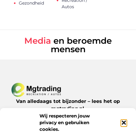
Recreation /
Gezondheid
Autos
Media
en beroemde
mensen
Van alledaags tot bijzonder – lees het op
mgtrading.nl.
Ontdek inspirerende blogs en artikelen over
Wij respecteren jouw
privacy en gebruiken
alles wat het dagelijks leven te bieden heeft.
cookies.