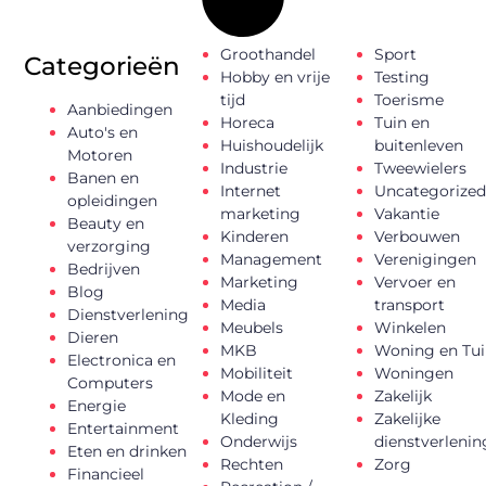
Groothandel
Sport
Categorieën
Hobby en vrije
Testing
tijd
Toerisme
Aanbiedingen
Horeca
Tuin en
Auto's en
Huishoudelijk
buitenleven
Motoren
Industrie
Tweewielers
Banen en
Internet
Uncategorized
opleidingen
marketing
Vakantie
Beauty en
Kinderen
Verbouwen
verzorging
Management
Verenigingen
Bedrijven
Marketing
Vervoer en
Blog
Media
transport
Dienstverlening
Meubels
Winkelen
Dieren
MKB
Woning en Tui
Electronica en
Mobiliteit
Woningen
Computers
Mode en
Zakelijk
Energie
Kleding
Zakelijke
Entertainment
Onderwijs
dienstverlenin
Eten en drinken
Rechten
Zorg
Financieel